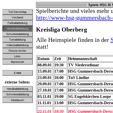
Spielberichte und vieles mehr 
http://www-hsg-gummersbach-
Kreisliga Oberberg
Alle Heimspiele finden in der
statt!
Datum
Zeit
Heimmannschaft
08.09.01
19:30
TV Niederseßmar
15.09.01
17:00
HSG Gummersbach-Dersch
23.09.01
18:00
TuS Lindlar
externe Seiten:
29.09.01
17:00
HSG Gummersbach-Dersch
27.10.01
17:00
HSG Gummersbach-Dersch
03.11.01
19:00
SG Engelskirchen-Loope
11.11.01
13:00
HSG Gummersbach-Dersch
22.11.01
18:30
HSG Gummersbach-Dersch